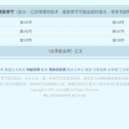
最新章节
（提示：已启用缓存技术，最新章节可能会延时显示，登录书架
第145节
第144节
第142节
第141节
第139节
第138节
《全系炼金师》正文
软件
美漫之大冬兵
华娱宗师
斩杀
系统供应商
风水大术士
斩邪
万界圣师
大宋将门
大宋
能巨星
绝对交易
全职武神
位面复制大师
华娱特效大亨
原始大厨王
怪物聊天群
某美漫
》情节跌宕起伏、扣人心弦，是一本情节与文笔俱佳的，新辣文小说网转载收集全系炼
有小说为转载作品，所有章节均由网友上传，转载至本站只是为了宣传本书让更多读
长别打脸
Copyright © 2021 4g小说网 All Rights Reserved.
粤ICP备8888888号 统计代码