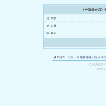
《全系炼金师》
第146节
第143节
第140节
新书推荐：
九层天界
绿茵峥嵘
我是杀毒
空城
战争天堂
混元道纪
教练万岁
都市全
《全系炼金师
本站所