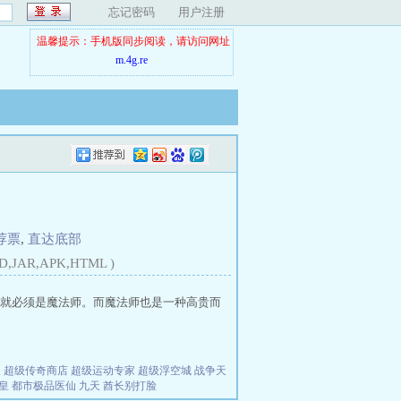
忘记密码
用户注册
温馨提示：手机版同步阅读，请访问网址
m.4g.re
荐票
,
直达底部
D,JAR,APK,HTML )
就必须是魔法师。而魔法师也是一种高贵而
夫
超级传奇商店
超级运动专家
超级浮空城
战争天
皇
都市极品医仙
九天
酋长别打脸