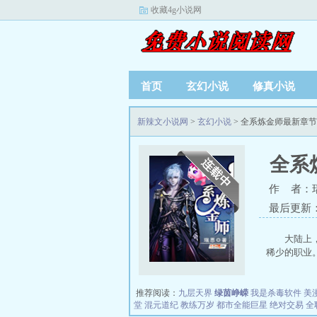
收藏4g小说网
首页
玄幻小说
修真小说
新辣文小说网
>
玄幻小说
> 全系炼金师最新章
全系
作 者：
最后更新：20
大陆上
稀少的职业。
推荐阅读：
九层天界
绿茵峥嵘
我是杀毒软件
美
堂
混元道纪
教练万岁
都市全能巨星
绝对交易
全