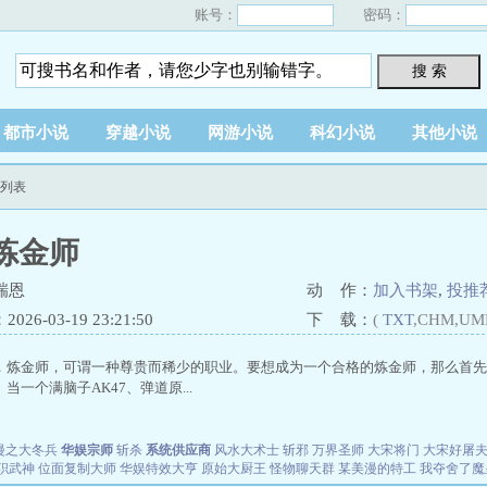
账号：
密码：
搜 索
都市小说
穿越小说
网游小说
科幻小说
其他小说
节列表
炼金师
瑞恩
动 作：
加入书架
,
投推
26-03-19 23:21:50
下 载：
(
TXT
,CHM,UM
，炼金师，可谓一种尊贵而稀少的职业。要想成为一个合格的炼金师，那么首先
当一个满脑子AK47、弹道原...
漫之大冬兵
华娱宗师
斩杀
系统供应商
风水大术士
斩邪
万界圣师
大宋将门
大宋好屠
职武神
位面复制大师
华娱特效大亨
原始大厨王
怪物聊天群
某美漫的特工
我夺舍了魔