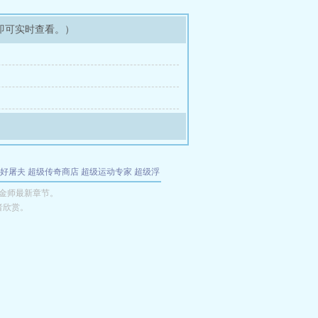
即可实时查看。）
好屠夫
超级传奇商店
超级运动专家
超级浮
的特工
我夺舍了魔皇
都市极品医仙
九天
酋
金师最新章节。
者欣赏。