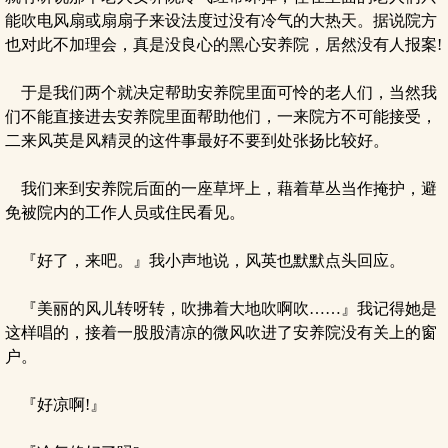
能吹电风扇或扇扇子来设法度过没有冷气的大热天。据说院方
也对此不加理会，真是没良心的黑心安养院，居然没有人报案!
于是我们两个就决定帮助安养院里面可怜的老人们，当然我
们不能直接进去安养院里面帮助他们，一来院方不可能接受，
二来风英是风精灵的这件事最好不要到处张扬比较好。
我们来到安养院后面的一座草坪上，藉着草丛当作掩护，避
免被院内的工作人员或住民看见。
『好了，来吧。』我小声地说，风英也默默点头回应。
『美丽的风儿转呀转，吹拂着大地吹啊吹……』我记得她是
这样唱的，接着一股股清凉的微风吹进了安养院没有关上的窗
户。
『好凉啊!』