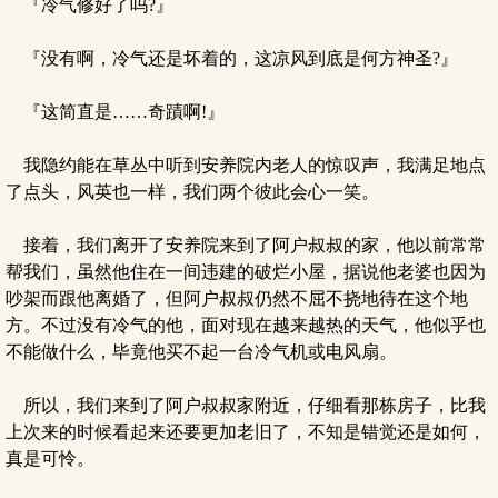
『冷气修好了吗?』
『没有啊，冷气还是坏着的，这凉风到底是何方神圣?』
『这简直是……奇蹟啊!』
我隐约能在草丛中听到安养院内老人的惊叹声，我满足地点
了点头，风英也一样，我们两个彼此会心一笑。
接着，我们离开了安养院来到了阿户叔叔的家，他以前常常
帮我们，虽然他住在一间违建的破烂小屋，据说他老婆也因为
吵架而跟他离婚了，但阿户叔叔仍然不屈不挠地待在这个地
方。不过没有冷气的他，面对现在越来越热的天气，他似乎也
不能做什么，毕竟他买不起一台冷气机或电风扇。
所以，我们来到了阿户叔叔家附近，仔细看那栋房子，比我
上次来的时候看起来还要更加老旧了，不知是错觉还是如何，
真是可怜。