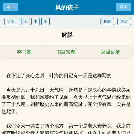
风的孩子
返回
首页
字体：
大
中
小
护眼
关灯
解脱
存书签
书架管理
返回目录
在下定了决心之后，叶海的日记有一天是这样写的：
今天是六月十九日，天气晴，既然是下定决心的事情我必须
要贯彻到底。我和风英约了见面，今天早上十点气温已经来到
了三十八度，刷新歷史以来的新高纪录，完全没有风，实在是
热毙了。
我们今天一共去了两个地方，第一个是老人安养院，我之前
就有听说那个老人安养院冷气经常坏掉，住在里面的老人们只