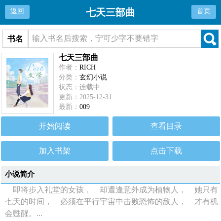
七天三部曲
返回
首页
书名
七天三部曲
作者：
RICH
分类：
玄幻小说
状态：连载中
更新：2025-12-31
最新：
009
开始阅读
查看目录
加入书架
点击下载
小说简介
即将步入礼堂的女孩， 却遭逢意外成为植物人， 她只有
七天的时间， 必须在平行宇宙中击败恐怖的敌人， 才有机
会甦醒。...